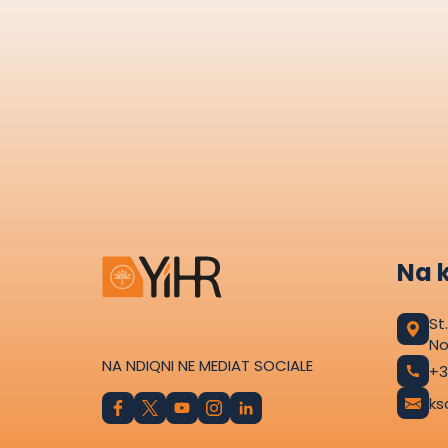
Na 
St
No
NA NDIQNI NE MEDIAT SOCIALE
+3
ks