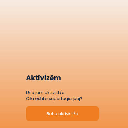
Aktivizëm
Unë jam aktivist/e.
Cila është superfuqia juaj?
Bëhu aktivist/e