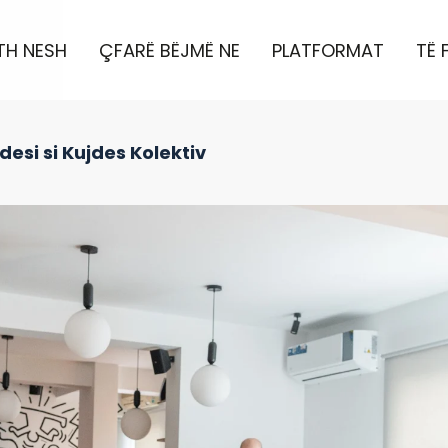
TH NESH
ÇFARË BËJMË NE
PLATFORMAT
TË 
desi si Kujdes Kolektiv