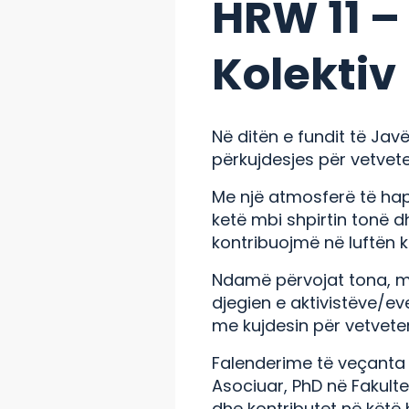
HRW 11 –
Kolektiv
Në ditën e fundit të Jav
përkujdesjes për vetvete
Me një atmosferë të hap
ketë mbi shpirtin tonë
kontribuojmë në luftën k
Ndamë përvojat tona, m
djegien e aktivistëve/eve
me kujdesin për vetvete
Falenderime të veçanta p
Asociuar, PhD në Fakultet
dhe kontributet në këtë