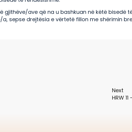
 të gjithëve/ave që na u bashkuan në këtë bisedë t
/a, sepse drejtësia e vërtetë fillon me shërimin br
Next
HRW 11