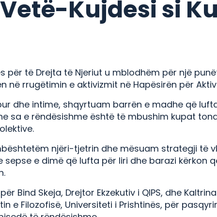
 Vetë-Kujdesi si K
ës për të Drejta të Njeriut u mblodhëm për një punë
n në rrugëtimin e aktivizmit në Hapësirën për Aktiv
ur dhe intime, shqyrtuam barrën e madhe që lufta
 dhe sa e rëndësishme është të mbushim kupat ton
olektive.
bështetëm njëri-tjetrin dhe mësuam
strategji të 
 sepse e dimë që lufta për liri dhe barazi kërkon q
n.
ër Bind Skeja, Drejtor Ekzekutiv i QIPS, dhe Kaltrin
in e Filozofisë, Universiteti i Prishtinës, për pasq
 bisedë të rëndësishme.