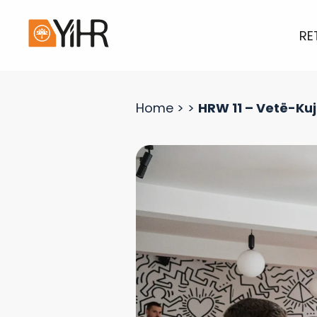
RE
Home
>
>
HRW 11 – Vetë-Kuj