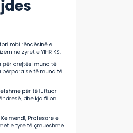
ujdes
tori mbi rëndësinë e
izëm në zyret e YIHR KS.
 për drejtësi mund të
a përpara se të mund të
vlefshme për të luftuar
ëndresë, dhe kjo fillon
a Kelmendi, Profesore e
yrimet e tyre të çmueshme