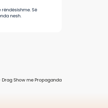
ë rëndësishme. Së
enda nesh.
 - Drag Show me Propaganda