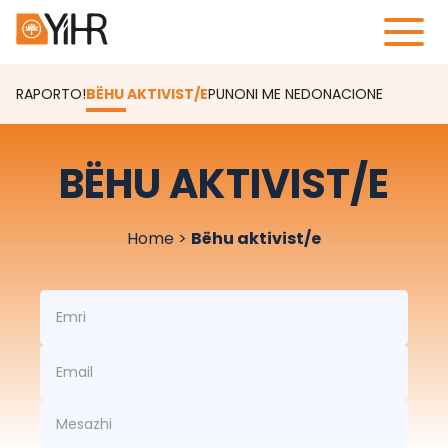
RAPORTO!
BËHU AKTIVIST/E
PUNONI ME NE
DONACIONE
BËHU AKTIVIST/E
Home
>
Bëhu aktivist/e