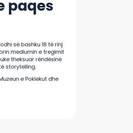
 e paqes
odhi së bashku 18 të rinj
orin mediumin e tregimit
 duke theksuar rëndësinë
 storytelling.
-Muzeun e Poklekut dhe