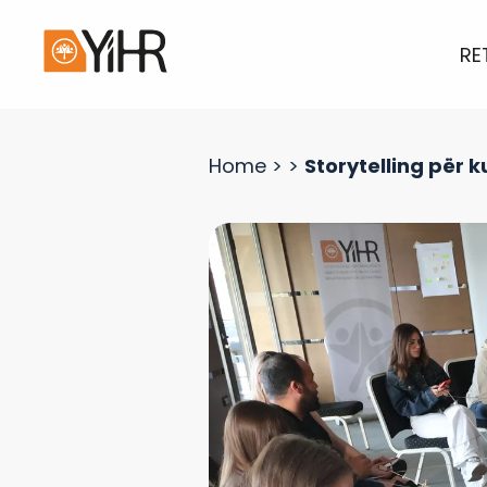
RE
Home
>
>
Storytelling për k