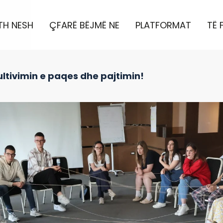
TH NESH
ÇFARË BËJMË NE
PLATFORMAT
TË 
ultivimin e paqes dhe pajtimin!