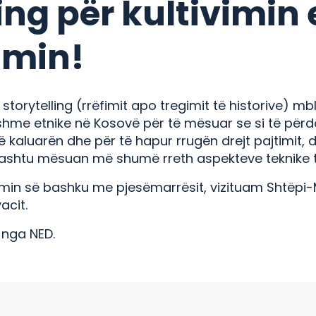
ling për kultivimin
imin!
storytelling (rrëfimit apo tregimit të historive) mbl
hme etnike në Kosovë për të mësuar se si të përd
ë kaluarën dhe për të hapur rrugën drejt pajtimit,
ashtu mësuan më shumë rreth aspekteve teknike të
imin së bashku me pjesëmarrësit, vizituam Shtëpi
acit.
 nga NED.