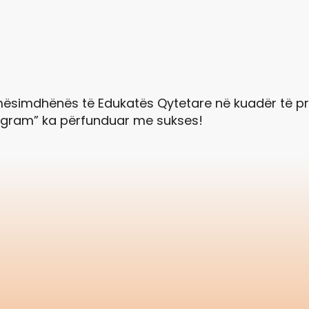
ësimdhënës të Edukatës Qytetare në kuadër të pr
ogram” ka përfunduar me sukses!