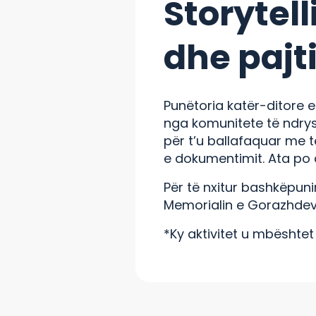
Storytel
dhe pajt
Punëtoria katër-ditore e 
nga komunitete të ndrys
për t’u ballafaquar me t
e dokumentimit. Ata po 
Për të nxitur bashkëpun
Memorialin e Gorazhdev
*Ky aktivitet u mbështet