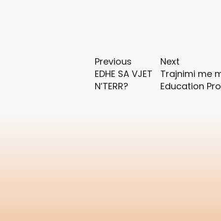
Previous
Next
EDHE SA VJET
Trajnimi me m
N’TERR?
Education Pr