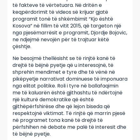
të fakteve të vërtetuara. Në dritën e
keqpërdorimit të videos së krijuar gjatë
programit tonë të shkëmbimit “Kjo është
Kosova” në fillim të vitit 2015, që targeton një
nga pjesëmarrësit e programit, Djordje Bojovic,
ne ndjejmë nevojën për të trajtuar këtë
çështje.
Ne besojmë thellësisht se të rinjtë kanë të
drejtë të bëjnë pyetje që u interesojnë, të
shprehin mendimet e tyre dhe të vënë në
pikëpyetje narrativat dominuese të imponuara
nga elitat politike. Roli i tyre në ballafaqimin
me të kaluarën është gjithashtu të ndërtojnë
një kulturë demokratike që është
gjithëpërfshirëse dhe që lejon biseda që
respektojnë viktimat. Të rinjtë që marrin pjesë
në programet tona kanë të drejtë të
përfshihen në debate me palë të interesit dhe
të bëjnë pyetje.