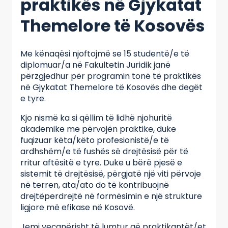
praktikës në Gjykatat
Themelore të Kosovës
Me kënaqësi njoftojmë se 15 studentë/e të
diplomuar/a në Fakultetin Juridik janë
përzgjedhur për programin tonë të praktikës
në Gjykatat Themelore të Kosovës dhe degët
e tyre.
Kjo nismë ka si qëllim të lidhë njohuritë
akademike me përvojën praktike, duke
fuqizuar këta/këto profesionistë/e të
ardhshëm/e të fushës së drejtësisë për të
rritur aftësitë e tyre. Duke u bërë pjesë e
sistemit të drejtësisë, përgjatë një viti përvoje
në terren, ata/ato do të kontribuojnë
drejtëperdrejtë në formësimin e një strukture
ligjore më efikase në Kosovë.
Jemi veçanërisht të lumtur që praktikantët/et