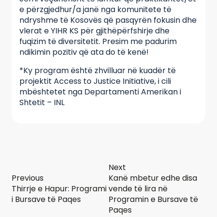
e përzgjedhur/a janë nga komunitete të
ndryshme të Kosovës që pasqyrën fokusin dhe
vlerat e YIHR KS për gjithëpërfshirje dhe
fuqizim të diversitetit. Presim me padurim
ndikimin pozitiv që ata do të kenë!
*Ky program është zhvilluar në kuadër të
projektit Access to Justice Initiative, i cili
mbështetet nga Departamenti Amerikan i
Shtetit – INL
Next
Previous
Kanë mbetur edhe disa
Thirrje e Hapur: Programi
vende të lira në
i Bursave të Paqes
Programin e Bursave të
Paqes