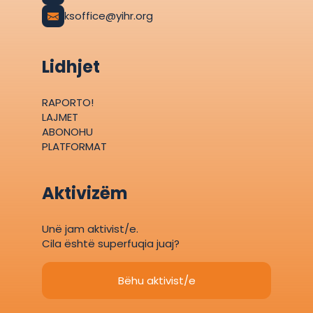
ksoffice@yihr.org
Lidhjet
RAPORTO!
LAJMET
ABONOHU
PLATFORMAT
Aktivizëm
Unë jam aktivist/e.
Cila është superfuqia juaj?
Bëhu aktivist/e