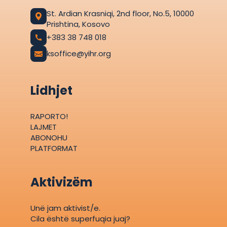
St. Ardian Krasniqi, 2nd floor, No.5, 10000
Prishtina, Kosovo
+383 38 748 018
ksoffice@yihr.org
Lidhjet
RAPORTO!
LAJMET
ABONOHU
PLATFORMAT
Aktivizëm
Unë jam aktivist/e.
Cila është superfuqia juaj?