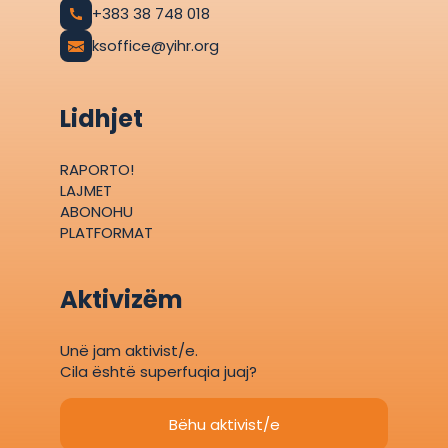
+383 38 748 018
ksoffice@yihr.org
Lidhjet
RAPORTO!
LAJMET
ABONOHU
PLATFORMAT
Aktivizëm
Unë jam aktivist/e.
Cila është superfuqia juaj?
Bëhu aktivist/e