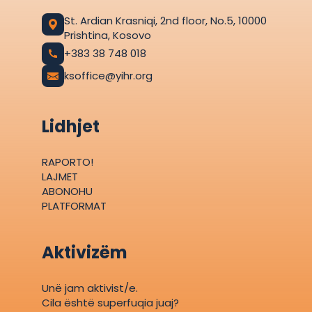
St. Ardian Krasniqi, 2nd floor, No.5, 10000
Prishtina, Kosovo
+383 38 748 018
ksoffice@yihr.org
Lidhjet
RAPORTO!
LAJMET
ABONOHU
PLATFORMAT
Aktivizëm
Unë jam aktivist/e.
Cila është superfuqia juaj?