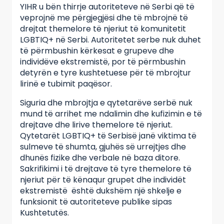
YIHR u bën thirrje autoriteteve në Serbi që të
veprojnë me përgjegjësi dhe të mbrojnë të
drejtat themelore të njeriut të komunitetit
LGBTIQ+ në Serbi. Autoritetet serbe nuk duhet
të përmbushin kërkesat e grupeve dhe
individëve ekstremistë, por të përmbushin
detyrën e tyre kushtetuese për të mbrojtur
lirinë e tubimit paqësor.
Siguria dhe mbrojtja e qytetarëve serbë nuk
mund të arrihet me ndalimin dhe kufizimin e të
drejtave dhe lirive themelore të njeriut.
Qytetarët LGBTIQ+ të Serbisë janë viktima të
sulmeve të shumta, gjuhës së urrejtjes dhe
dhunës fizike dhe verbale në baza ditore.
Sakrifikimi i të drejtave të tyre themelore të
njeriut për të kënaqur grupet dhe individët
ekstremistë është dukshëm një shkelje e
funksionit të autoriteteve publike sipas
Kushtetutës.