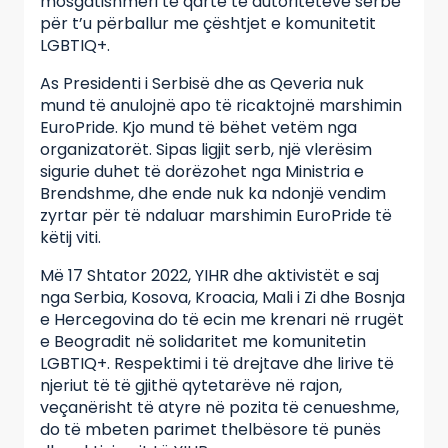
mosgatishmëri të qartë të autoriteteve serbe
për t’u përballur me çështjet e komunitetit
LGBTIQ+.
As Presidenti i Serbisë dhe as Qeveria nuk
mund të anulojnë apo të ricaktojnë marshimin
EuroPride. Kjo mund të bëhet vetëm nga
organizatorët. Sipas ligjit serb, një vlerësim
sigurie duhet të dorëzohet nga Ministria e
Brendshme, dhe ende nuk ka ndonjë vendim
zyrtar për të ndaluar marshimin EuroPride të
këtij viti.
Më 17 Shtator 2022, YIHR dhe aktivistët e saj
nga Serbia, Kosova, Kroacia, Mali i Zi dhe Bosnja
e Hercegovina do të ecin me krenari në rrugët
e Beogradit në solidaritet me komunitetin
LGBTIQ+. Respektimi i të drejtave dhe lirive të
njeriut të të gjithë qytetarëve në rajon,
veçanërisht të atyre në pozita të cenueshme,
do të mbeten parimet thelbësore të punës