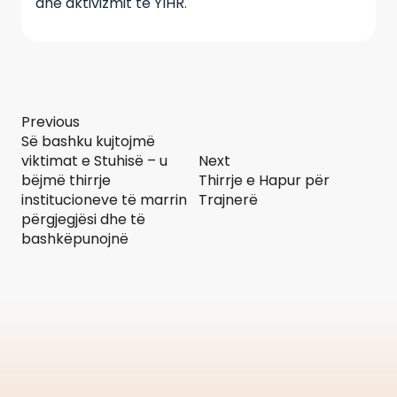
dhe aktivizmit të YIHR.
Previous
Së bashku kujtojmë
viktimat e Stuhisë – u
Next
bëjmë thirrje
Thirrje e Hapur për
institucioneve të marrin
Trajnerë
përgjegjësi dhe të
bashkëpunojnë