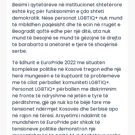
Besimi i qytetarëve në institucionet shtetërore
është kyç për funksionimin e çdo shteti
demokratik. Nëse personat LGBTIQ+ nuk mund
të mblidhen paqësisht dhe të ecin në rrugët e
Beogradit qoftë edhe për një ditë, ata nuk
mund të besojnë se mund të gëzojnë të drejta
të barabarta si anëtarët e tjerë të shoqërisë
serbe.
Të lidhurit e EuroPride 2022 me situatën
komplekse politike në Kosovë tregon edhe një
herë mungesën e të kuptuarit të problemeve
me të cilat përballet komuniteti LGBTIQ+.
Personat LGBTIQ+ përballen me diskriminim
në fronte të ndryshme në jetën e tyre të
përditshme, gjë që nuk ka të bëjë fare me
tensionet ndërmjet Kosovës dhe Serbisë apo
në rajon në tërësi. Arsyetimi i ndalimit të
mundshëm të EuroPride për shkak të
tensioneve politike demonstron një