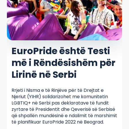
EuroPride është Testi
më i Rëndësishëm për
Lirinë në Serbi
Rrjeti i Nisma e të Rinjëve për të Drejtat e
Njeriut (YIHR) solidarizohet me komunitetin
LGBTIQ+ në Serbi pas deklaratave të fundit
zyrtare të Presidentit dhe Qeverisë së Serbisë
që shpallën mundësinë e ndalimit të marshimit
të planifikuar EuroPride 2022 në Beograd.