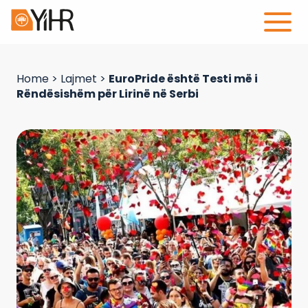
Home
>
Lajmet
>
EuroPride është Testi më i
Rëndësishëm për Lirinë në Serbi