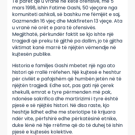
Të parët që u vranë në këtë ofensivë, më 5
mars 1998, ishin Fatime Gashi, 50 vjeçare nga
komuniteti ashkali, së bashku me fëmijët e saj,
Gazmendin 16 vjeç dhe Makfireten 13 vjeçe. Ata
u vranë në orët e para të ofensivës.
Megjithatë, përkundër faktit se kjo ishte një
tragjedi që preku të gjithë pa dallim, jo të gjitha
viktimat kanë marrë të njëjtën vëmendje në
kujtesën publike.
Historia e familjes Gashi mbetet një nga ato
histori që rrallë rrëfehen. Një kujtesë e heshtur
për civilët e pafajshëm që humbën jetën në të
njëjtën tragjedi. Edhe sot, pas gati një çerek
shekulli, emrat e tyre përmenden më pak,
ndonëse sakrifica dhe martirizimi i tyre është
pjesë e së njëjtës histori. Në disa raste, kjo
heshtje lidhet edhe me steriotipe të krijuara
ndër vite, përfshirë edhe përkatësinë etnike,
duke lënë në hije rrëfime që do të duhej të ishin
pjesë e kujtesës kolektive.