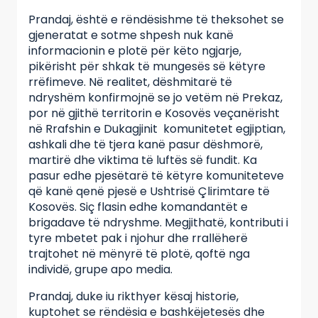
Prandaj, është e rëndësishme të theksohet se
gjeneratat e sotme shpesh nuk kanë
informacionin e plotë për këto ngjarje,
pikërisht për shkak të mungesës së këtyre
rrëfimeve. Në realitet, dëshmitarë të
ndryshëm konfirmojnë se jo vetëm në Prekaz,
por në gjithë territorin e Kosovës veçanërisht
në Rrafshin e Dukagjinit komunitetet egjiptian,
ashkali dhe të tjera kanë pasur dëshmorë,
martirë dhe viktima të luftës së fundit. Ka
pasur edhe pjesëtarë të këtyre komuniteteve
që kanë qenë pjesë e Ushtrisë Çlirimtare të
Kosovës. Siç flasin edhe komandantët e
brigadave të ndryshme. Megjithatë, kontributi i
tyre mbetet pak i njohur dhe rrallëherë
trajtohet në mënyrë të plotë, qoftë nga
individë, grupe apo media.
Prandaj, duke iu rikthyer kësaj historie,
kuptohet se rëndësia e bashkëjetesës dhe