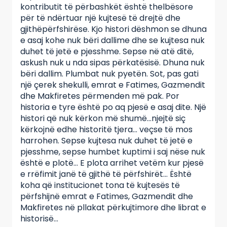
kontributit të përbashkët është thelbësore
për të ndërtuar një kujtesë të drejtë dhe
gjithëpërfshirëse. Kjo histori dëshmon se dhuna
e asaj kohe nuk bëri dallime dhe se kujtesa nuk
duhet të jetë e pjesshme. Sepse në atë ditë,
askush nuk u nda sipas përkatësisë. Dhuna nuk
bëri dallim. Plumbat nuk pyetën. Sot, pas gati
një çerek shekulli, emrat e Fatimes, Gazmendit
dhe Makfiretes përmenden më pak. Por
historia e tyre është po aq pjesë e asaj dite. Një
histori që nuk kërkon më shumë…njejtë siç
kërkojnë edhe historitë tjera… veçse të mos
harrohen. Sepse kujtesa nuk duhet të jetë e
pjesshme, sepse humbet kuptimi i saj nëse nuk
është e plotë… E plota arrihet vetëm kur pjesë
e rrëfimit janë të gjithë të përfshirët… Është
koha që institucionet tona të kujtesës të
përfshijnë emrat e Fatimes, Gazmendit dhe
Makfiretes në pllakat përkujtimore dhe librat e
historisë…