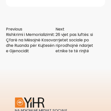
Previous
Next
Rishkrimi i Memorializimit:
26 vjet pas luftës: si
Çfarë na Mësojnë Kosova
rrjetet sociale po
dhe Ruanda për Kujtesën
riprodhojnë ndarjet
e Gjenocidit
etnike te të rinjtë
NA NDIQNI NE MEDIAT SOCIALE