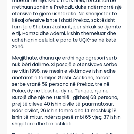
mbetur në hije. Më 5 mars 1998, forcat serbe
rrethuan zonën e Prekazit, duke ndërmarrë një
ofensivë të gjerë ushtarake. Në shënjestër të
kësaj ofensive ishte fshati Prekaz, saktësisht
familja e Shaban Jasharit, për shkak se djemtë
e tij, Hamza dhe Ademi, kishin themeluar dhe
udhëhiqnin celulat e para të UÇK-së në këtë
zonë.
Megjithatë, dhuna që erdhi nga agresori serb
nuk bëri dallime. Si pasojë e ofensivave serbe
në vitin 1998, në mesin e viktimave ishin edhe
anëtarët e familjes Gashi. Asokohe, forcat
serbe vranë 59 persona në Prekaz, tre në
Polac, dy në Llaushë, dy në Turiqec, një në
Burojë dhe një në Tushilë gjithsej 68 persona,
prej të cilëve 40 ishin civilë të paarmatosur.
Ndër civilët, 26 ishin femra dhe 14 meshkuj; 18
ishin të mitur, ndërsa pesë mbi 65 vjeç; 37 ishin
shqiptarë dhe tre ashkali.