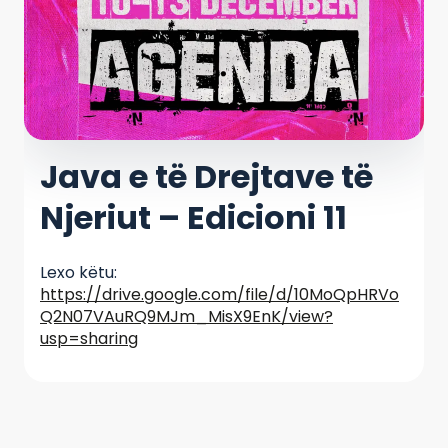
Java e të Drejtave të
Njeriut – Edicioni 11
Lexo këtu:
https://drive.google.com/file/d/10MoQpHRVo
Q2N07VAuRQ9MJm_MisX9EnK/view?
usp=sharing