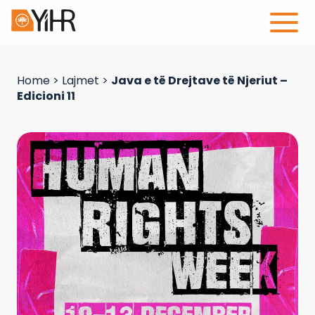
Home
>
Lajmet
>
Java e të Drejtave të Njeriut –
Edicioni 11