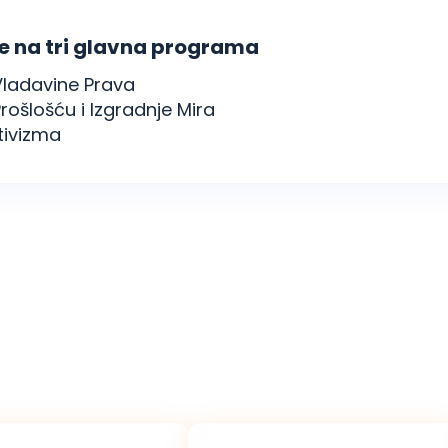
je na tri glavna programa
Vladavine Prava
šlošću i Izgradnje Mira
tivizma