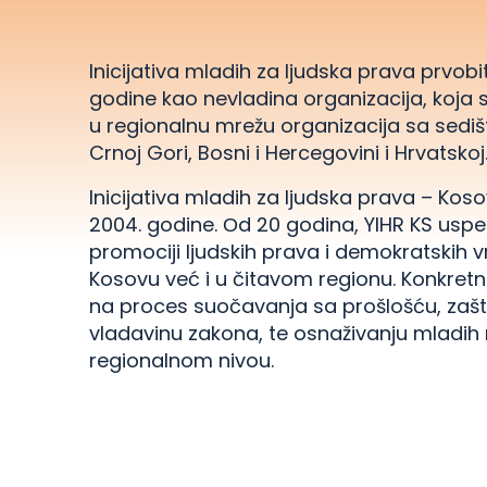
Inicijativa mladih za ljudska prava prvob
godine kao nevladina organizacija, koja 
u regionalnu mrežu organizacija sa sedišt
Crnoj Gori, Bosni i Hercegovini i Hrvatskoj
Inicijativa mladih za ljudska prava – Kos
2004. godine. Оd 20 godina, YIHR KS uspešn
promociji ljudskih prava i demokratskih 
Kosovu već i u čitavom regionu. Konkretno
na proces suočavanja sa prošlošću, zaštit
vladavinu zakona, te osnaživanju mladih 
regionalnom nivou.