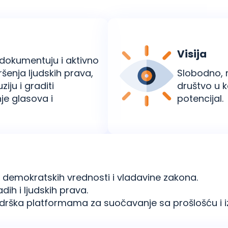
Visija
 dokumentuju i aktivno
ršenja ljudskih prava,
Slobodno, 
ziju i graditi
društvo u 
je glasova i
potencijal.
, demokratskih vrednosti i vladavine zakona.
ih i ljudskih prava.
drška platformama za suočavanje sa prošlošću i iz