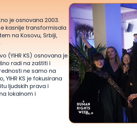
itno je osnovana 2003.
se kasnije transformisala
em na Kosovu, Srbiji,
.
ovo (YIHR KS) osnovana je
o radi na zaštiti i
vrednosti ne samo na
, YIHR KS je fokusirana
u ljudskih prava i
na lokalnom i