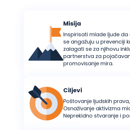
Misija
Inspirisati mlade ljude da
se angažuju u prevenciji k
zalagati se za njihovu inklu
partnerstva za pojačavan
promovisanje mira.
Ciljevi
Poštovanje ljudskih prava
Osnaživanje aktivizma mlad
Neprekidno stvaranje i po