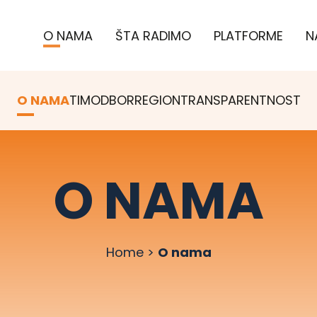
O NAMA
ŠTA RADIMO
PLATFORME
N
O NAMA
TIM
ODBOR
REGION
TRANSPARENTNOST
O NAMA
Home
>
O nama