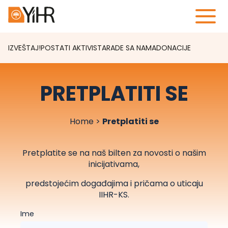
IZVEŠTAJ!
POSTATI AKTIVISTA
RADE SA NAMA
DONACIJE
PRETPLATITI SE
Home
>
Pretplatiti se
Pretplatite se na naš bilten za novosti o našim
inicijativama,
predstojećim događajima i pričama o uticaju
IIHR-KS.
Ime