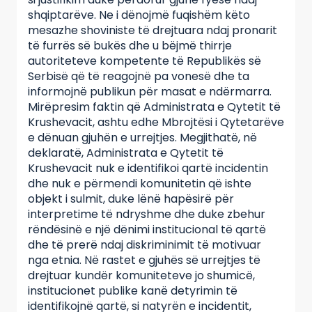
shqiptarëve. Ne i dënojmë fuqishëm këto
mesazhe shoviniste të drejtuara ndaj pronarit
të furrës së bukës dhe u bëjmë thirrje
autoriteteve kompetente të Republikës së
Serbisë që të reagojnë pa vonesë dhe ta
informojnë publikun për masat e ndërmarra.
Mirëpresim faktin që Administrata e Qytetit të
Krushevacit, ashtu edhe Mbrojtësi i Qytetarëve
e dënuan gjuhën e urrejtjes. Megjithatë, në
deklaratë, Administrata e Qytetit të
Krushevacit nuk e identifikoi qartë incidentin
dhe nuk e përmendi komunitetin që ishte
objekt i sulmit, duke lënë hapësirë për
interpretime të ndryshme dhe duke zbehur
rëndësinë e një dënimi institucional të qartë
dhe të prerë ndaj diskriminimit të motivuar
nga etnia. Në rastet e gjuhës së urrejtjes të
drejtuar kundër komuniteteve jo shumicë,
institucionet publike kanë detyrimin të
identifikojnë qartë, si natyrën e incidentit,