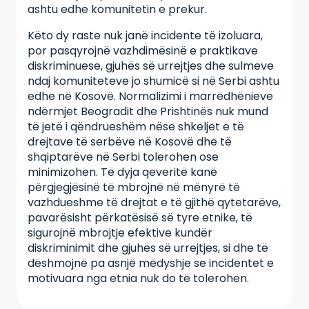
ashtu edhe komunitetin e prekur.
Këto dy raste nuk janë incidente të izoluara,
por pasqyrojnë vazhdimësinë e praktikave
diskriminuese, gjuhës së urrejtjes dhe sulmeve
ndaj komuniteteve jo shumicë si në Serbi ashtu
edhe në Kosovë. Normalizimi i marrëdhënieve
ndërmjet Beogradit dhe Prishtinës nuk mund
të jetë i qëndrueshëm nëse shkeljet e të
drejtave të serbëve në Kosovë dhe të
shqiptarëve në Serbi tolerohen ose
minimizohen. Të dyja qeveritë kanë
përgjegjësinë të mbrojnë në mënyrë të
vazhdueshme të drejtat e të gjithë qytetarëve,
pavarësisht përkatësisë së tyre etnike, të
sigurojnë mbrojtje efektive kundër
diskriminimit dhe gjuhës së urrejtjes, si dhe të
dëshmojnë pa asnjë mëdyshje se incidentet e
motivuara nga etnia nuk do të tolerohen.