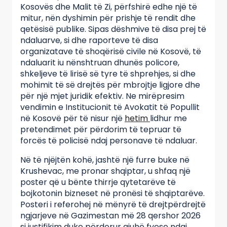
Kosovës dhe Malit të Zi, përfshirë edhe një të
mitur, nën dyshimin për prishje të rendit dhe
qetësisë publike. Sipas dëshmive të disa prej të
ndaluarve, si dhe raporteve të disa
organizatave të shoqërisë civile në Kosovë, të
ndaluarit iu nënshtruan dhunës policore,
shkeljeve të lirisë së tyre të shprehjes, si dhe
mohimit të së drejtës për mbrojtje ligjore dhe
për një mjet juridik efektiv. Ne mirëpresim
vendimin e Institucionit të Avokatit të Popullit
në Kosovë për të nisur një
hetim
lidhur me
pretendimet për përdorim të tepruar të
forcës të policisë ndaj personave të ndaluar.
Në të njëjtën kohë, jashtë një furre buke në
Krushevac, me pronar shqiptar, u shfaq një
poster që u bënte thirrje qytetarëve të
bojkotonin bizneset në pronësi të shqiptarëve.
Posteri i referohej në mënyrë të drejtpërdrejtë
ngjarjeve në Gazimestan më 28 qershor 2026
si justifikim duke përdorur gjuhë fyese ndaj