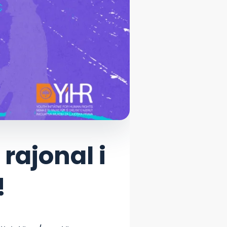
 rajonal i
!