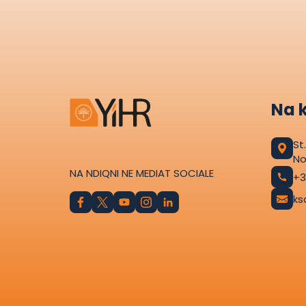
Na 
St
No
NA NDIQNI NE MEDIAT SOCIALE
+3
ks