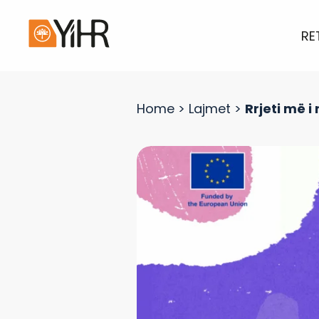
RE
Home
>
Lajmet
>
Rrjeti më i