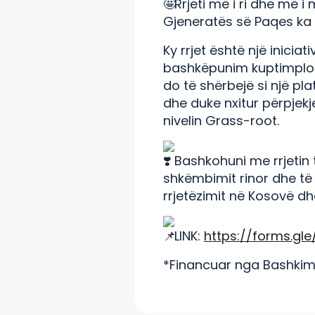
Rrjeti më i ri dhe më i
Gjeneratës së Paqes ka ni
Ky rrjet është një inicia
bashkëpunim kuptimplotë 
do të shërbejë si një pl
dhe duke nxitur përpjek
nivelin Grass-root.
Bashkohuni me rrjetin 
shkëmbimit rinor dhe të
rrjetëzimit në Kosovë dh
LINK:
https://forms.g
*Financuar nga Bashkim