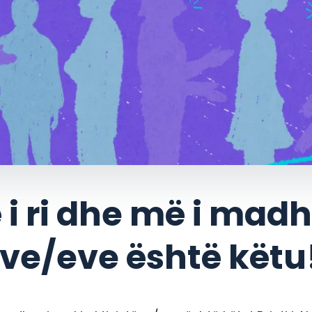
 i ri dhe më i madh
ëve/eve është këtu