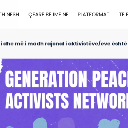
TH NESH
ÇFARË BËJMË NE
PLATFORMAT
TË 
 ri dhe më i madh rajonal i aktivistëve/eve është