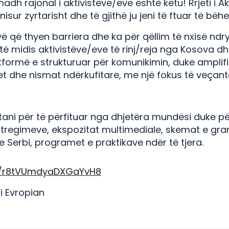
 madh rajonal i aktivistëve/eve është këtu! Rrjeti i A
sur zyrtarisht dhe të gjithë ju jeni të ftuar të bëhen
tivë që thyen barriera dhe ka për qëllim të nxisë nd
midis aktivistëve/eve të rinj/reja nga Kosova dhe
atformë e strukturuar për komunikimin, duke amplifi
jet dhe nismat ndërkufitare, me një fokus të veçan
tani për të përfituar nga dhjetëra mundësi duke për
 tregimeve, ekspozitat multimediale, skemat e gran
e Serbi, programet e praktikave ndër të tjera.
le/r8tVUmdyaDXGaYvH8
i Evropian