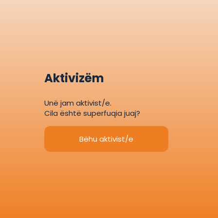
Aktivizëm
Unë jam aktivist/e.
Cila është superfuqia juaj?
Bëhu aktivist/e