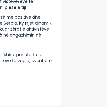
ktivistëve/eve të
i pjesë e tij!
ryshime pozitive dhe
 Serbia. Ky rrjet dinamik
kuar zërat e aktivistëve
të në angazhimin në
fshirë: punëtoritë e
teve të vogla, eventet e