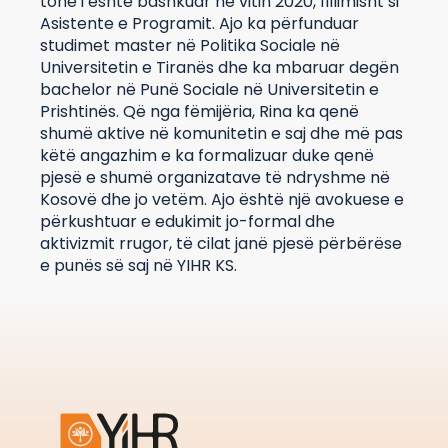
tonë i është bashkuar në vitin 2020, fillimisht si
Asistente e Programit. Ajo ka përfunduar
studimet master në Politika Sociale në
Universitetin e Tiranës dhe ka mbaruar degën
bachelor në Punë Sociale në Universitetin e
Prishtinës. Që nga fëmijëria, Rina ka qenë
shumë aktive në komunitetin e saj dhe më pas
këtë angazhim e ka formalizuar duke qenë
pjesë e shumë organizatave të ndryshme në
Kosovë dhe jo vetëm. Ajo është një avokuese e
përkushtuar e edukimit jo-formal dhe
aktivizmit rrugor, të cilat janë pjesë përbërëse
e punës së saj në YIHR KS.