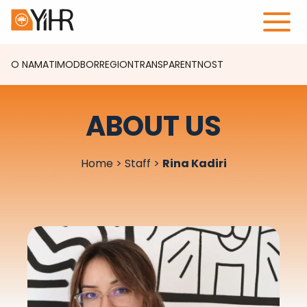
O NAMA
TIM
ODBOR
REGION
TRANSPARENTNOST
ABOUT US
Home
>
Staff
>
Rina Kadiri