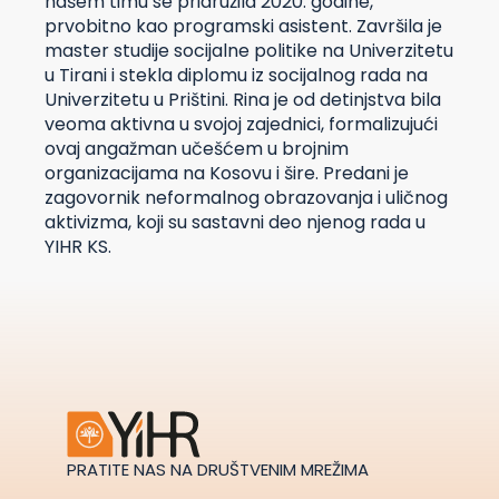
našem timu se pridružila 2020. godine,
prvobitno kao programski asistent. Završila je
master studije socijalne politike na Univerzitetu
u Tirani i stekla diplomu iz socijalnog rada na
Univerzitetu u Prištini. Rina je od detinjstva bila
veoma aktivna u svojoj zajednici, formalizujući
ovaj angažman učešćem u brojnim
organizacijama na Kosovu i šire. Predani je
zagovornik neformalnog obrazovanja i uličnog
aktivizma, koji su sastavni deo njenog rada u
YIHR KS.
PRATITE NAS NA DRUŠTVENIM MREŽIMA