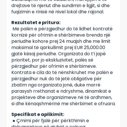
drejtave të njeriut dhe sundimin e ligjit, si dhe
fuqizimin e rinisë në nivel lokal dhe rajonal.
Rezultatet e pritura:
Me palën e përzgjedhur do të lidhet kontratë
kornizë për ofrimin e shërbimeve brenda një
periudhe kohore prej 24 muajsh dhe me limit
maksimal të qarkullimit prej EUR 25,000.00
gjatë kësaj periudhe. Organizata do t’i japë
prioritet, por jo ekskluzivitet, palës së
përzgjedhur për ofrimin e shërbimeve.
Kontrata e cila do të nënshkruhet me palën e
përzgjedhur nuk do të jetë obligative për
zbatim nga organizata jonë, duke marrë
parasysh rrethanat e ndryshme, dinamikat e
projekteve dhe organizimeve në të ardhmen,
si dhe kënaqshmërinë me shërbimet e ofruara.
Specifikat e aplikimit:
● Çmimi për fjalë për përkthimin e
dokumenteve në gjuhët e cekura;