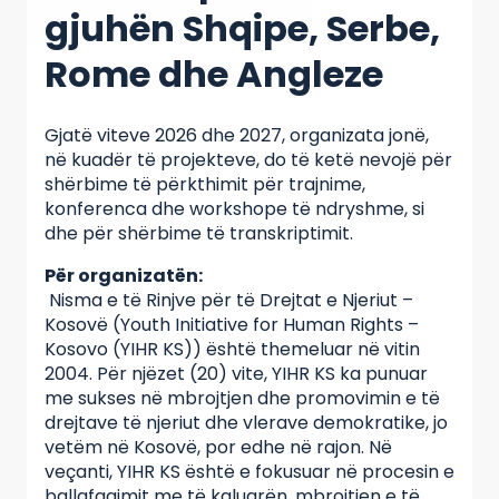
gjuhën Shqipe, Serbe,
Rome dhe Angleze
Gjatë viteve 2026 dhe 2027, organizata jonë,
në kuadër të projekteve, do të ketë nevojë për
shërbime të përkthimit për trajnime,
konferenca dhe workshope të ndryshme, si
dhe për shërbime të transkriptimit.
Për organizatën:
Nisma e të Rinjve për të Drejtat e Njeriut –
Kosovë (Youth Initiative for Human Rights –
Kosovo (YIHR KS)) është themeluar në vitin
2004. Për njëzet (20) vite, YIHR KS ka punuar
me sukses në mbrojtjen dhe promovimin e të
drejtave të njeriut dhe vlerave demokratike, jo
vetëm në Kosovë, por edhe në rajon. Në
veçanti, YIHR KS është e fokusuar në procesin e
ballafaqimit me të kaluarën, mbrojtjen e të