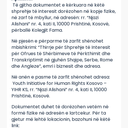
Të gjitha dokumentet e kërkuara në këtë
shprehje të interesit dorëzohen në kopje fizike,
në zarf të mbyllur, në adresën: rr. “Njazi
Alishani” nr. 4, kati II, 10000 Prishtinë, Kosovë,
përballë Kolegjit Fama.
Në pjesën e përparme të zarfit shënohet
mbishkrimi: “Thirrje për Shprehje të Interesit
për Ofrues të Shërbimeve të Përkthimit dhe
Transkriptimit në gjuhën Shqipe, Serbe, Rome
dhe Angleze”, emri i biznesit dhe adresa.
Në anën e pasme të zarfit shënohet adresa:
Youth Initiative for Human Rights Kosovo –
YIHR KS, rr. “Njazi Alishani” nr. 4, kati II, 10000
Prishtinë, Kosovë.
Dokumentet duhet të dorëzohen vetëm në
formë fizike në adresën e lartcekur. Për ta
gjetur më lehtë lokacionin, bazohuni në këtë
link: