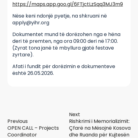
https://maps.app.goo.gl/6FTjctLzSqq3MJ3m9
Nëse keni ndonjë pyetje, na shkruani në
apply@yihr.org
Dokumentet mund të dorëzohen nga e hëna
deri të premten, nga ora 09:00 deri në 17:00.
(Zyrat tona janë të mbyllura gjatë festave
zyrtare).
Afati i fundit për dorëzimin e dokumenteve
është 26.05.2026.
Next
Previous
Rishkrimi i Memorializimit:
OPEN CALL – Projects
Çfarë na Mësojnë Kosova
Coordinator
dhe Ruanda për Kujtesën