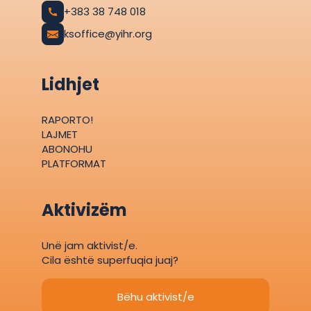
+383 38 748 018
ksoffice@yihr.org
Lidhjet
RAPORTO!
LAJMET
ABONOHU
PLATFORMAT
Aktivizëm
Unë jam aktivist/e.
Cila është superfuqia juaj?
Bëhu aktivist/e