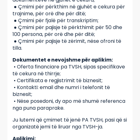
● Çmimi për përkthim në gjuhët e cekura për
trajnime, për orë dhe për ditë;
● Çmimi për fjalë për transkriptim;
● Çmimi për pajisje të përkthimit për 50 dhe
100 persona, për orë dhe për ditë;
● Çmimi për pajisje të zërimit, nëse ofroni të
tilla.
Dokumentet e nevojshme për aplikim:
• Oferta financiare pa TVSH, sipas specifikave
të cekura në thirrje;
• Certifikata e regjistrimit të biznesit;
• Kontakti: email dhe numri i telefonit të
biznesit;
• Nëse posedoni, dy apo më shumë referenca
nga puna paraprake.
Ju lutemi që çmimet të jenë PA TVSH, pasi që si
organizatë jemi të liruar nga TVSH-ja.
Aplikimi: