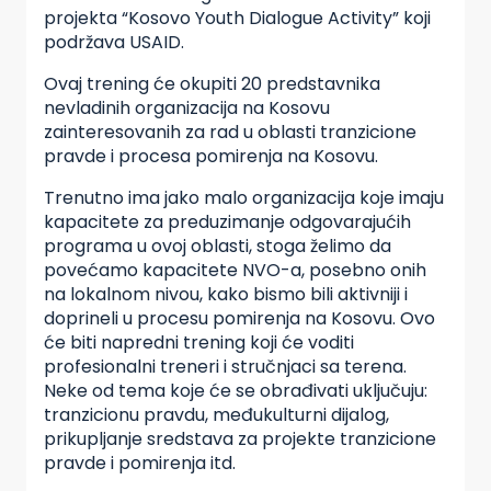
projekta “Kosovo Youth Dialogue Activity” koji
podržava USAID.
Ovaj trening će okupiti 20 predstavnika
nevladinih organizacija na Kosovu
zainteresovanih za rad u oblasti tranzicione
pravde i procesa pomirenja na Kosovu.
Trenutno ima jako malo organizacija koje imaju
kapacitete za preduzimanje odgovarajućih
programa u ovoj oblasti, stoga želimo da
povećamo kapacitete NVO-a, posebno onih
na lokalnom nivou, kako bismo bili aktivniji i
doprineli u procesu pomirenja na Kosovu. Ovo
će biti napredni trening koji će voditi
profesionalni treneri i stručnjaci sa terena.
Neke od tema koje će se obrađivati uključuju:
tranzicionu pravdu, međukulturni dijalog,
prikupljanje sredstava za projekte tranzicione
pravde i pomirenja itd.