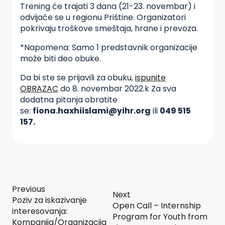
Trening će trajati 3 dana (21-23. novembar) i
odvijaće se u regionu Prištine. Organizatori
pokrivaju troškove smeštaja, hrane i prevoza.
*Napomena: Samo 1 predstavnik organizacije
može biti deo obuke.
Da bi ste se prijavili za obuku,
ispunite
OBRAZAC
do 8. novembar 2022.k Za sva
dodatna pitanja obratite
se:
fiona.haxhiislami@yihr.org
ili
049 515
157.
Previous
Next
Poziv za iskazivanje
Open Call – Internship
interesovanja:
Program for Youth from
Kompanija/Organizacija