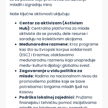
mladih i izgradnju mira.
Naše ključne aktivnosti uključuju:
Centar za aktivizam (
Activism
Hub
):
Centralna platforma za mlade
aktiviste da se povežu, dele resurse i
sarađuju na kolektivnim akcijama.
Međunarodne razmene:
Kroz programe
kao što su Evropski korpus solidarnosti
(ESC) i Erazmus, olakšavamo
međunarodnu razmenu koja unapređuje
među-kulturni dijalog i globalnu svest.
Zagovaranje u vidu politika za
mlade:
Radimo na nacionalnom nivou da
promovišemo politike koje se bave
potrebama i brigama mladih ljudi na
Kosovu.
Podrška lokalnoj zajednici:
Pružamo
finansijsku i tehničku pomoć inicijativama
mladih na lokalnom nivou, pomažući