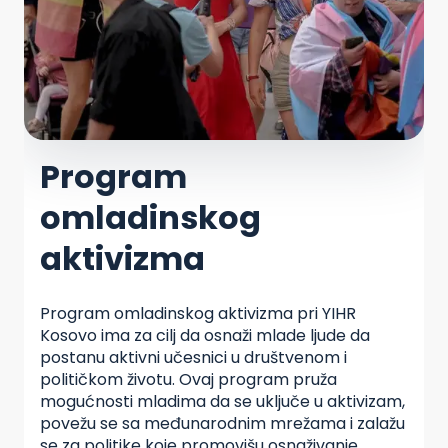
Program
omladinskog
aktivizma
Program omladinskog aktivizma pri YIHR
Kosovo ima za cilj da osnaži mlade ljude da
postanu aktivni učesnici u društvenom i
političkom životu. Ovaj program pruža
mogućnosti mladima da se uključe u aktivizam,
povežu se sa međunarodnim mrežama i zalažu
se za politike koje promovišu osnaživanje