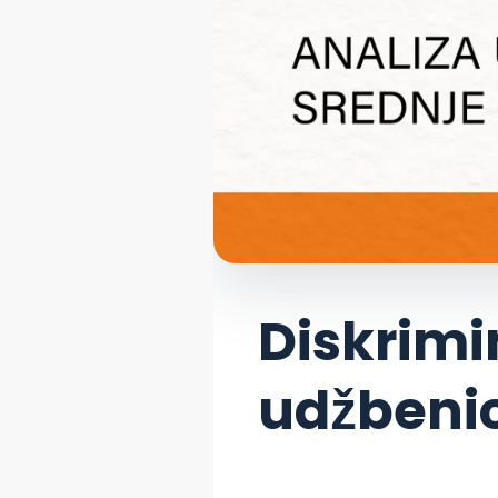
Diskrimin
udžben