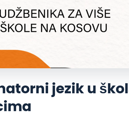
atorni jezik u šk
icima