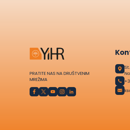
Kont
St
PRATITE NAS NA DRUŠTVENIM
No
MREŽIMA
+3
ks