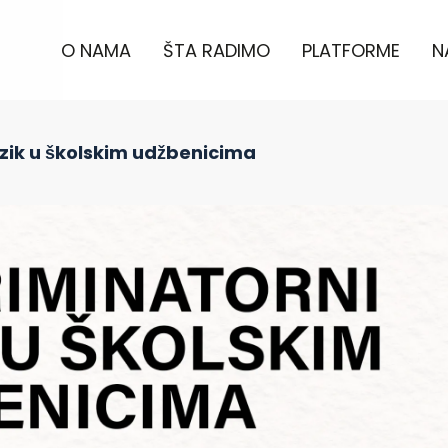
O NAMA
ŠTA RADIMO
PLATFORME
N
zik u školskim udžbenicima