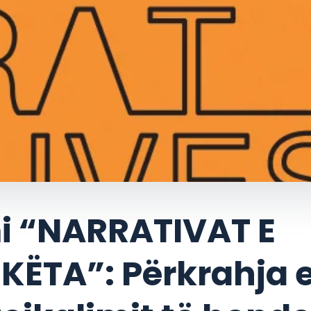
i “NARRATIVAT E
ËTA”: Përkrahja e