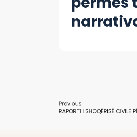
përmes t
narrativ
Previous
RAPORTI I SHOQËRISË CIVILE P