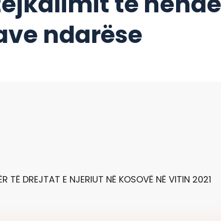
ejkalimit të hend
ave ndarëse
ËR TË DREJTAT E NJERIUT NË KOSOVË NË VITIN 2021