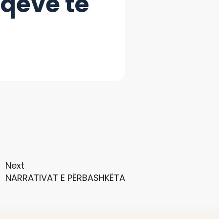
eqeve të
Next
NARRATIVAT E PËRBASHKËTA