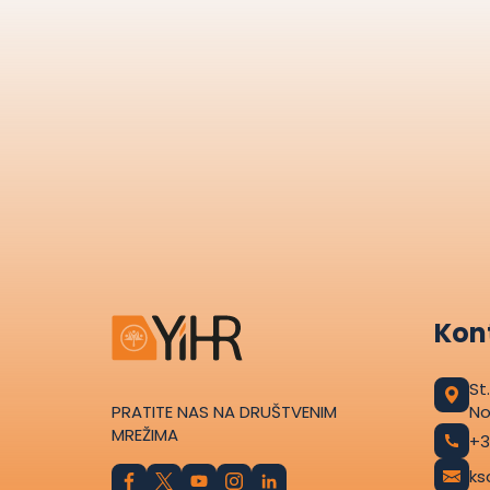
Kont
St
PRATITE NAS NA DRUŠTVENIM
No
MREŽIMA
+3
ks