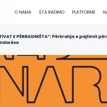
O NAMA
ŠTA RADIMO
PLATFORME
N
IVAT E PËRBASHKËTA”: Përkrahja e pajtimit për
 ndarëse