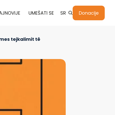
AJNOVIJE
UMEŠATI SE
SR
Donacije
mes tejkalimit të