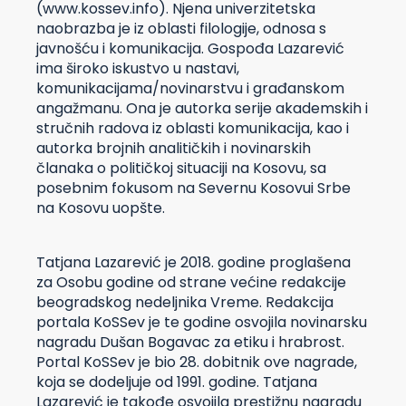
(www.kossev.info). Njena univerzitetska
naobrazba je iz oblasti filologije, odnosa s
javnošću i komunikacija. Gospođa Lazarević
ima široko iskustvo u nastavi,
komunikacijama/novinarstvu i građanskom
angažmanu. Ona je autorka serije akademskih i
stručnih radova iz oblasti komunikacija, kao i
autorka brojnih analitičkih i novinarskih
članaka o političkoj situaciji na Kosovu, sa
posebnim fokusom na Severnu Kosovui Srbe
na Kosovu uopšte.
Tatjana Lazarević je 2018. godine proglašena
za Osobu godine od strane većine redakcije
beogradskog nedeljnika Vreme. Redakcija
portala KoSSev je te godine osvojila novinarsku
nagradu Dušan Bogavac za etiku i hrabrost.
Portal KoSSev je bio 28. dobitnik ove nagrade,
koja se dodeljuje od 1991. godine. Tatjana
Lazarević je takođe osvojila prestižnu nagradu