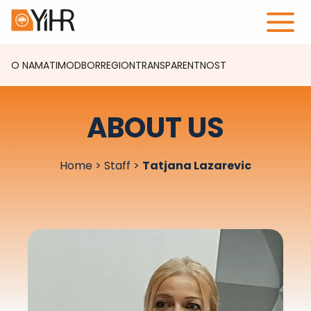
O NAMA
TIM
ODBOR
REGION
TRANSPARENTNOST
ABOUT US
Home
>
Staff
>
Tatjana Lazarevic