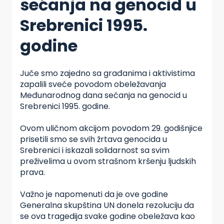
sećanja na genocid u
Srebrenici 1995.
godine
Juče smo zajedno sa građanima i aktivistima
zapalili sveće povodom obeležavanja
Međunarodnog dana sećanja na genocid u
Srebrenici 1995. godine.
Ovom uličnom akcijom povodom 29. godišnjice
prisetili smo se svih žrtava genocida u
Srebrenici i iskazali solidarnost sa svim
preživelima u ovom strašnom kršenju ljudskih
prava.
Važno je napomenuti da je ove godine
Generalna skupština UN donela rezoluciju da
se ova tragedija svake godine obeležava kao