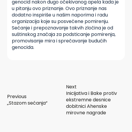
genocid nakon dugo očekivanog apela kada je
u pitanju ovo priznanje. Ovo priznanje nas
dodatno inspiriše u našim naporima i radu
organizacija koje su posvećene pomirenju.
Sećanje i prepoznavanje takvih zločina je od
suštinskog značaja za podsticanje pomirenja,
promovisanje mira i sprečavanje budućih
genocida.
Next
Inicijativa i Bake protiv
Previous
ekstremne desnice
„Stazom sećanja“
dobitnici Ahenske
mirovne nagrade