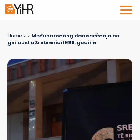
Home
>
>
Međunarodnog dana sećanja na
genocid u Srebrenici 1995. godine