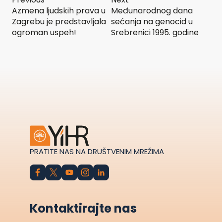
Azmena ljudskih prava u
Međunarodnog dana
Zagrebu je predstavljala
sećanja na genocid u
ogroman uspeh!
Srebrenici 1995. godine
PRATITE NAS NA DRUŠTVENIM MREŽIMA
Kontaktirajte nas