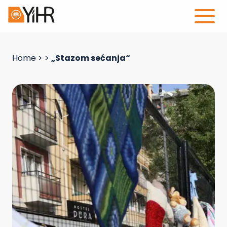
Home
>
>
„Stazom sećanja“