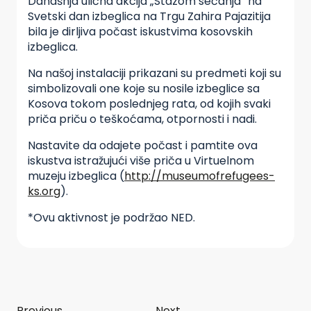
Današnja ulična akcija „Stazom sećanja“ na
Svetski dan izbeglica na Trgu Zahira Pajazitija
bila je dirljiva počast iskustvima kosovskih
izbeglica.
Na našoj instalaciji prikazani su predmeti koji su
simbolizovali one koje su nosile izbeglice sa
Kosova tokom poslednjeg rata, od kojih svaki
priča priču o teškoćama, otpornosti i nadi.
Nastavite da odajete počast i pamtite ova
iskustva istražujući više priča u Virtuelnom
muzeju izbeglica (
http://museumofrefugees-
ks.org
).
*Ovu aktivnost je podržao NED.
Previous
Next