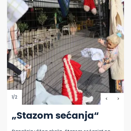
1/2
„Stazom sećanja“