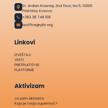
St. Ardian Krasniqi, 2nd floor, No.5, 10000
Prishtina, Kosovo
+383 38 748 018
ksoffice@yihr.org
Linkovi
IZVEŠTAJ!
VESTI
PRETPLATITI SE
PLATFORME
Aktivizam
Ja sam aktivista.
Koja je tvoja supermoć?