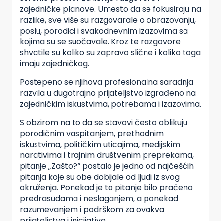
zajedničke planove. Umesto da se fokusiraju na
razlike, sve više su razgovarale o obrazovanju,
poslu, porodici i svakodnevnim izazovima sa
kojima su se suočavale. Kroz te razgovore
shvatile su koliko su zapravo slične i koliko toga
imaju zajedničkog.
Postepeno se njihova profesionalna saradnja
razvila u dugotrajno prijateljstvo izgrađeno na
zajedničkim iskustvima, potrebama i izazovima.
S obzirom na to da se stavovi često oblikuju
porodičnim vaspitanjem, prethodnim
iskustvima, političkim uticajima, medijskim
narativima i trajnim društvenim preprekama,
pitanje „Zašto?“ postalo je jedno od najčešćih
pitanja koje su obe dobijale od ljudi iz svog
okruženja. Ponekad je to pitanje bilo praćeno
predrasudama i neslaganjem, a ponekad
razumevanjem i podrškom za ovakva
prijateljstva i inicijative.