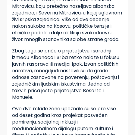
Mitrovicu, koju pretežno naseljava albanska
zajednica, i Severnu Mitrovicu, u kojoj uglavnom
živi srpska zajednica. Više od dve decenije
nakon sukoba na Kosovu, političke tenzije i
etničke podele i dalje oblikuju svakodnevni
život mnogih stanovnika sa obe strane grada.
Zbog toga se priče o prijateljstvu i saradnji
između Albanaca i Srba retko nalaze u fokusu
javnih rasprava ili medija. Ipak, izvan političkih
narativa, mnogi ljudi nastavili su da grade
odnose zasnovane na poverenju, poštovanju i
zajedničkim ljudskim iskustvima. Jedna od
takvih priča jeste prijateljstvo Besarte i
Manuele.
Ove dve mlade žene upoznale su se pre više
od deset godina kroz projekat posvećen
pomirenju, socijalnoj inkluziji i
međunacionalnom dijalogu putem kulture i