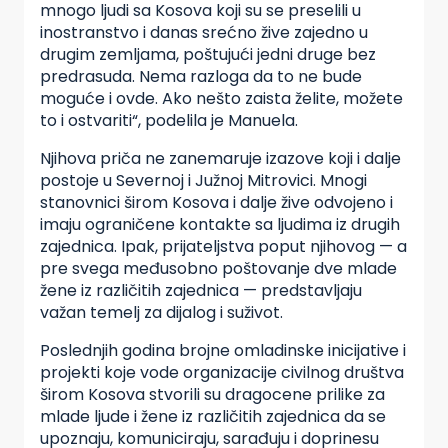
mnogo ljudi sa Kosova koji su se preselili u
inostranstvo i danas srećno žive zajedno u
drugim zemljama, poštujući jedni druge bez
predrasuda. Nema razloga da to ne bude
moguće i ovde. Ako nešto zaista želite, možete
to i ostvariti“, podelila je Manuela.
Njihova priča ne zanemaruje izazove koji i dalje
postoje u Severnoj i Južnoj Mitrovici. Mnogi
stanovnici širom Kosova i dalje žive odvojeno i
imaju ograničene kontakte sa ljudima iz drugih
zajednica. Ipak, prijateljstva poput njihovog — a
pre svega međusobno poštovanje dve mlade
žene iz različitih zajednica — predstavljaju
važan temelj za dijalog i suživot.
Poslednjih godina brojne omladinske inicijative i
projekti koje vode organizacije civilnog društva
širom Kosova stvorili su dragocene prilike za
mlade ljude i žene iz različitih zajednica da se
upoznaju, komuniciraju, sarađuju i doprinesu