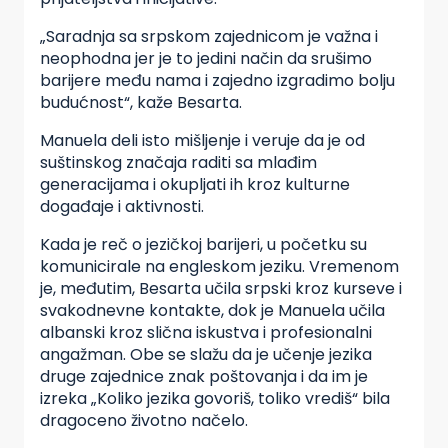
„Saradnja sa srpskom zajednicom je važna i
neophodna jer je to jedini način da srušimo
barijere među nama i zajedno izgradimo bolju
budućnost“, kaže Besarta.
Manuela deli isto mišljenje i veruje da je od
suštinskog značaja raditi sa mlađim
generacijama i okupljati ih kroz kulturne
događaje i aktivnosti.
Kada je reč o jezičkoj barijeri, u početku su
komunicirale na engleskom jeziku. Vremenom
je, međutim, Besarta učila srpski kroz kurseve i
svakodnevne kontakte, dok je Manuela učila
albanski kroz slična iskustva i profesionalni
angažman. Obe se slažu da je učenje jezika
druge zajednice znak poštovanja i da im je
izreka „Koliko jezika govoriš, toliko vrediš“ bila
dragoceno životno načelo.