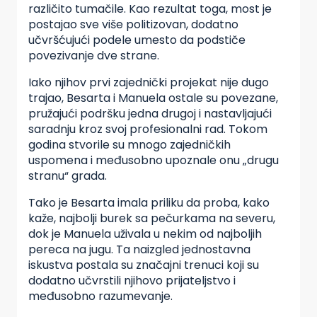
različito tumačile. Kao rezultat toga, most je
postajao sve više politizovan, dodatno
učvršćujući podele umesto da podstiče
povezivanje dve strane.
Iako njihov prvi zajednički projekat nije dugo
trajao, Besarta i Manuela ostale su povezane,
pružajući podršku jedna drugoj i nastavljajući
saradnju kroz svoj profesionalni rad. Tokom
godina stvorile su mnogo zajedničkih
uspomena i međusobno upoznale onu „drugu
stranu“ grada.
Tako je Besarta imala priliku da proba, kako
kaže, najbolji burek sa pečurkama na severu,
dok je Manuela uživala u nekim od najboljih
pereca na jugu. Ta naizgled jednostavna
iskustva postala su značajni trenuci koji su
dodatno učvrstili njihovo prijateljstvo i
međusobno razumevanje.