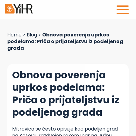
Home
>
Blog
>
Obnova poverenja uprkos
podelama: Priča o prijateljstvu iz podeljenog
grada
Obnova poverenja
uprkos podelama:
Priča o prijateljstvu iz
podeljenog grada
Mitrovica se često opisuje kao podeljen grad
na Kosovu, razdvojen rekom Ibar na Južnu