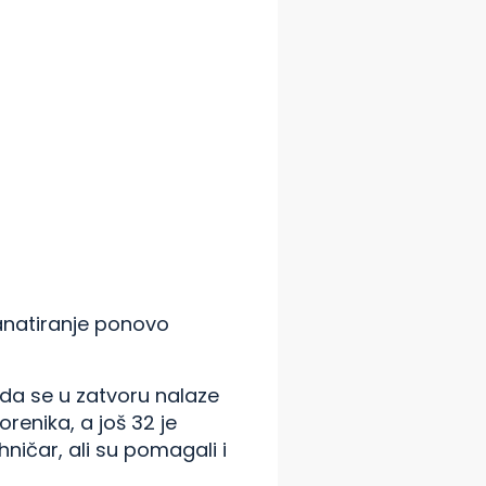
ranatiranje ponovo
o da se u zatvoru nalaze
renika, a još 32 je
ičar, ali su pomagali i