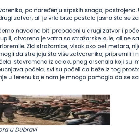
vorenika, po naređenju srpskih snaga, postrojeno.
drugi zatvor, ali je vrlo brzo postalo jasno šta se
ćemo navodno biti prebačeni u drugi zatvor i počel
ili, otvorena je vatra sa stražarske kule, ali ne 
premile. Zid stražarnice, visok oko pet metara, ni
 mogli da streljaju što više zatvorenika, pripremili i
očela istovremeno iz celokupnog arsenala koji su ima
e pucnjava počela, svi su počeli da beže iz tog pro
jenje u terenu koje nam je mnogo pomoglo da se s
vora u Dubravi