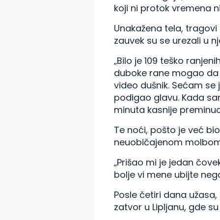
koji ni protok vremena n
Unakažena tela, tragovi n
zauvek su se urezali u n
„Bilo je 109 teško ranje
duboke rane mogao da vi
video dušnik. Sećam se
podigao glavu. Kada sam
minuta kasnije preminuo 
Te noći, pošto je već bi
neuobičajenom molbom
„Prišao mi je jedan čove
bolje vi mene ubijte nego
Posle četiri dana užasa
zatvor u Lipljanu, gde su