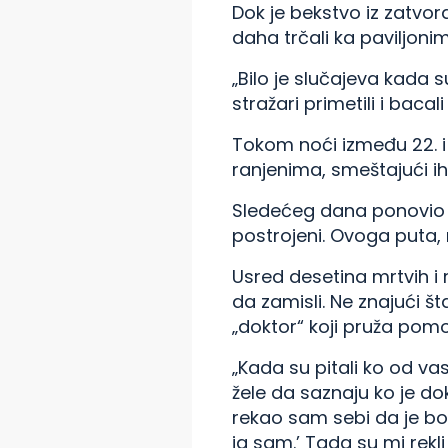
Dok je bekstvo iz zatvor
daha trčali ka paviljoni
„Bilo je slučajeva kada s
stražari primetili i baca
Tokom noći između 22. i
ranjenima, smeštajući ih 
Sledećeg dana ponovio s
postrojeni. Ovoga puta, m
Usred desetina mrtvih i
da zamisli. Ne znajući š
„doktor“ koji pruža pom
„Kada su pitali ko od v
žele da saznaju ko je dok
rekao sam sebi da je b
ja sam.’ Tada su mi rekl