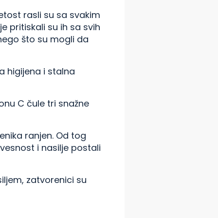
etost rasli su sa svakim
 pritiskali su ih sa svih
 nego što su mogli da
a higijena i stalna
onu C čule tri snažne
orenika ranjen. Od tog
esnost i nasilje postali
iljem, zatvorenici su