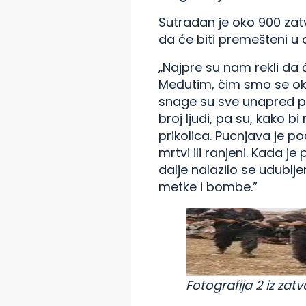
Sutradan je oko 900 zat
da će biti premešteni u 
„Najpre su nam rekli da 
Međutim, čim smo se okup
snage su sve unapred pri
broj ljudi, pa su, kako bi
prikolica. Pucnjava je p
mrtvi ili ranjeni. Kada j
dalje nalazilo se udubl
metke i bombe.”
Fotografija 2 iz zat