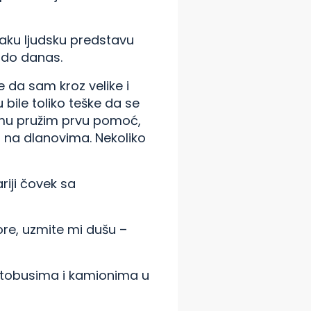
svaku ljudsku predstavu
i do danas.
e da sam kroz velike i
bile toliko teške da se
 mu pružim prvu pomoć,
 na dlanovima. Nekoliko
riji čovek sa
ore, uzmite mi dušu –
autobusima i kamionima u