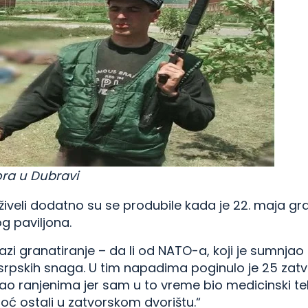
vora u Dubravi
eživeli dodatno su se produbile kada je 22. maja g
g paviljona.
lazi granatiranje – da li od NATO-a, koji je sumnja
 srpskih snaga. U tim napadima poginulo je 25 zatvo
 ranjenima jer sam u to vreme bio medicinski tehn
noć ostali u zatvorskom dvorištu.“