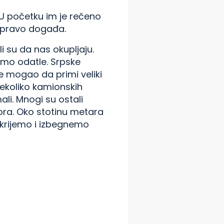
 U početku im je rečeno
 zapravo događa.
i su da nas okupljaju.
samo odatle. Srpske
je mogao da primi veliki
 nekoliko kamionskih
li. Mnogi su ostali
stora. Oko stotinu metara
akrijemo i izbegnemo