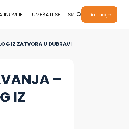
AJNOVIJE
UMEŠATI SE
SR
Donacije
OG IZ ZATVORA U DUBRAVI
AVANJA –
G IZ