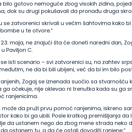
a bilo gotovo nemoguće zbog visokih zidina, pojedi
ma, dok su drugi pokušavali da pronađu druga skrov
u se zatvorenici skrivali u većim šahtovima kako bi se
li bombe u te otvore.“
 23. maja, ne znajući šta će doneti naredni dan, Z
u Paviljon C.
e isti scenario – svi zatvorenici su, na zahtev sr
eđutim, ne da bi bili ubijeni, već da bi im bilo pos
 ranjenih, Zogaj se iznenada suočio sa stvarnošću 
ta ga očekuje, nije oklevao ni trenutka kada su ga s
oć ranjenicima.
as može da pruži prvu pomoć ranjenima, iskreno 
tor kako bi ga ubili. Posle kratkog premišljanja da l
olje da ustanem nego da zbog mene strada neko dr
i da ostanem tu, a da će ostali dovoditi ranjene.“