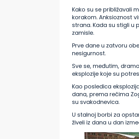
Kako su se približavali m
korakom. Anksioznost više
strana. Kada su stigli 
zamisle.
Prve dane u zatvoru obele
nesigurnost.
Sve se, međutim, dramati
eksplozije koje su potres
Kao posledica eksplozija,
dana, prema rečima Zogaj
su svakodnevica.
U stalnoj borbi za opsta
živeli iz dana u dan izme