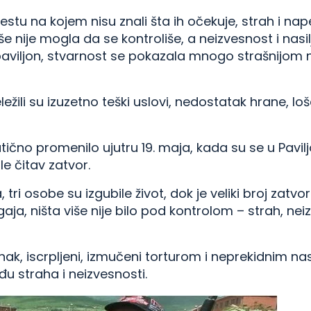
estu na kojem nisu znali šta ih očekuje, strah i nap
 nije mogla da se kontroliše, a neizvesnost i nasilje
u paviljon, stvarnost se pokazala mnogo strašnijom
žili su izuzetno teški uslovi, nedostatak hrane, loš
čno promenilo ujutru 19. maja, kada su se u Pavilj
le čitav zatvor.
 tri osobe su izgubile život, dok je veliki broj zatv
a, ništa više nije bilo pod kontrolom – strah, neizv
nak, iscrpljeni, izmučeni torturom i neprekidnim nas
đu straha i neizvesnosti.