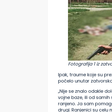
Fotografija 1 iz zat
Ipak, traume koje su pr
počelo unutar zatvorsko
„Nije se znalo odakle do
vojne baze, ili od samih
ranjeno. Ja sam pomagao
drugi. Ranjenici su celu 