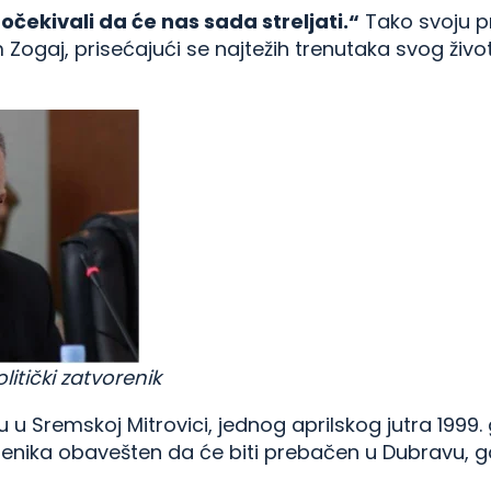
čekivali da će nas sada streljati.“
Tako svoju pr
lim Zogaj, prisećajući se najtežih trenutaka svog ži
olitički zatvorenik
u Sremskoj Mitrovici, jednog aprilskog jutra 1999.
renika obavešten da će biti prebačen u Dubravu, gd