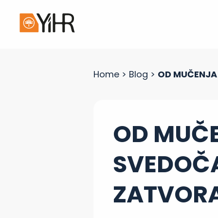
Home
>
Blog
>
OD MUČENJA 
OD MUČE
SVEDOČA
ZATVORA