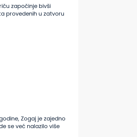
iču započinje bivši
vota provedenih u zatvoru
 godine, Zogaj je zajedno
e se već nalazilo više