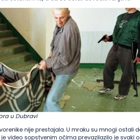
vora u Dubravi
orenike nije prestajala. U mraku su mnogi ostali da
je video sopstvenim očima prevazilazilo je svaki opi