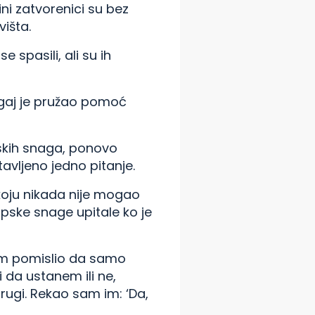
ni zatvorenici su bez
išta.
 spasili, ali su ih
ogaj je pružao pomoć
pskih snaga, ponovo
tavljeno jedno pitanje.
koju nikada nije mogao
rpske snage upitale ko je
sam pomislio da samo
i da ustanem ili ne,
ugi. Rekao sam im: ‘Da,