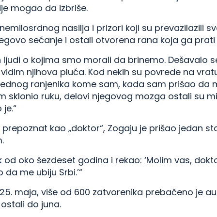
ije mogao da izbriše.
emilosrdnog nasilja i prizori koji su prevazilazili 
jegovo sećanje i ostali otvorena rana koja ga prat
nih ljudi o kojima smo morali da brinemo. Dešavalo s
dim njihova pluća. Kod nekih su povrede na vratu 
 jednog ranjenika kome sam, kada sam prišao da
 sklonio ruku, delovi njegovog mozga ostali su mi
je.“
o prepoznat kao „doktor“, Zogaju je prišao jedan sta
.
k od oko šezdeset godina i rekao: ‘Molim vas, dokt
 da me ubiju Srbi.’“
, 25. maja, više od 600 zatvorenika prebačeno je 
 ostali do juna.