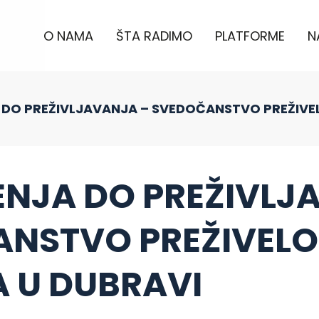
O NAMA
ŠTA RADIMO
PLATFORME
N
DO PREŽIVLJAVANJA – SVEDOČANSTVO PREŽIVEL
NJA DO PREŽIVLJ
NSTVO PREŽIVELO
 U DUBRAVI