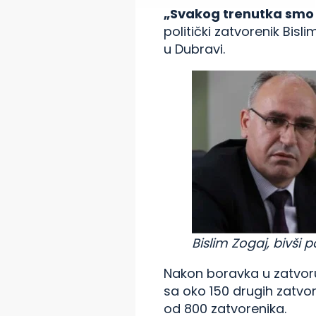
„Svakog trenutka smo o
politički zatvorenik Bis
u Dubravi.
Bislim Zogaj, bivši p
Nakon boravka u zatvoru 
sa oko 150 drugih zatvo
od 800 zatvorenika.