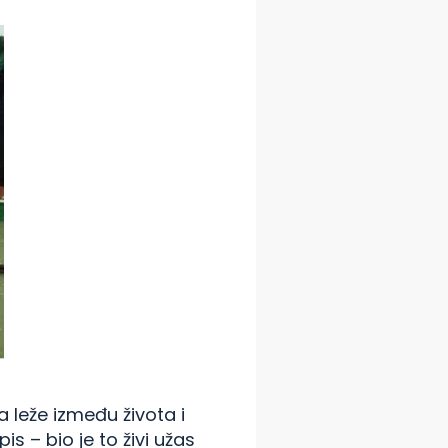
 leže između života i
s – bio je to živi užas