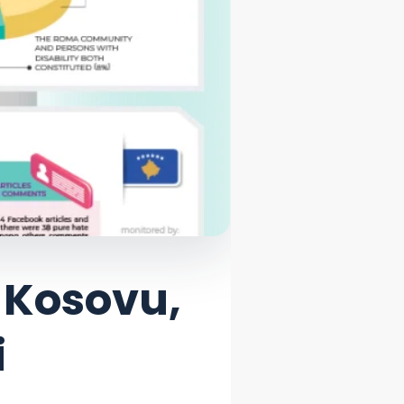
 Kosovu,
i