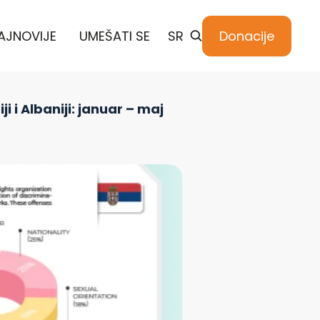
AJNOVIJE
UMEŠATI SE
SR
Donacije
i i Albaniji: januar – maj