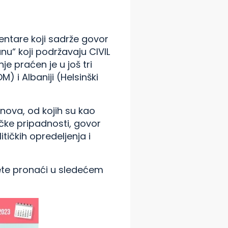
.
entare koji sadrže govor
u“ koji podržavaju CIVIL
e praćen je u još tri
) i Albaniji (Helsinški
nova, od kojih su kao
ičke pripadnosti, govor
tičkih opredeljenja i
žete pronaći u sledećem