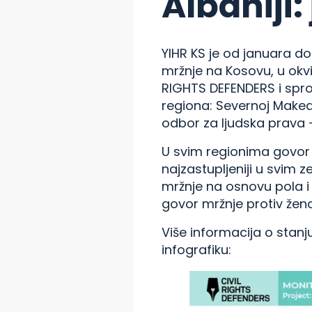
Albaniji:
YIHR KS je od januara d
mržnje na Kosovu, u okv
RIGHTS DEFENDERS i sprov
regiona: Severnoj Makedon
odbor za ljudska prava –
U svim regionima govor 
najzastupljeniji u svim 
mržnje na osnovu pola i 
govor mržnje protiv žena
Više informacija o stan
infografiku: