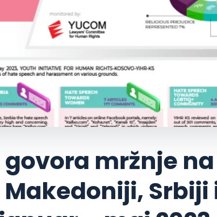
a govora mržnje na
Makedoniji, Srbiji 