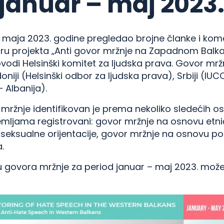
 januar – maj 2023
o maja 2023. godine pregledao brojne članke i kom
iru projekta „Anti govor mržnje na Zapadnom Balkan
odi Helsinški komitet za ljudska prava. Govor mržnj
iji (Helsinški odbor za ljudska prava), Srbiji (IUCOM
 Albanija).
mržnje identifikovan je prema nekoliko sledećih os
zemljama registrovani: govor mržnje na osnovu etn
seksualne orijentacije, govor mržnje na osnovu poli
.
ju govora mržnje za period januar – maj 2023. mo