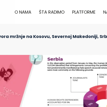
O NAMA
ŠTA RADIMO
PLATFORME
N
ora mržnje na Kosovu, Severnoj Makedoniji, Srbij