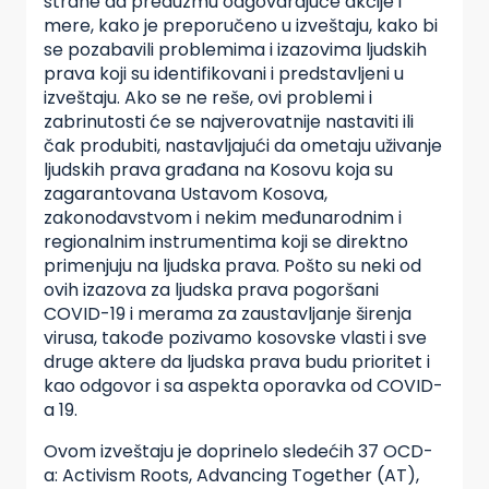
strane da preduzmu odgovarajuće akcije i
mere, kako je preporučeno u izveštaju, kako bi
se pozabavili problemima i izazovima ljudskih
prava koji su identifikovani i predstavljeni u
izveštaju. Ako se ne reše, ovi problemi i
zabrinutosti će se najverovatnije nastaviti ili
čak produbiti, nastavljajući da ometaju uživanje
ljudskih prava građana na Kosovu koja su
zagarantovana Ustavom Kosova,
zakonodavstvom i nekim međunarodnim i
regionalnim instrumentima koji se direktno
primenjuju na ljudska prava. Pošto su neki od
ovih izazova za ljudska prava pogoršani
COVID-19 i merama za zaustavljanje širenja
virusa, takođe pozivamo kosovske vlasti i sve
druge aktere da ljudska prava budu prioritet i
kao odgovor i sa aspekta oporavka od COVID-
a 19.
Ovom izveštaju je doprinelo sledećih 37 OCD-
a: Activism Roots, Advancing Together (AT),