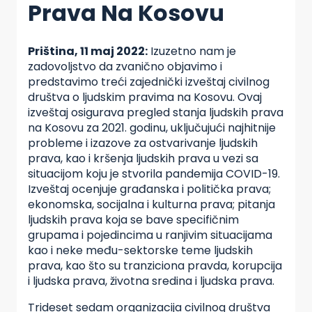
Prava Na Kosovu
Priština, 11 maj 2022:
Izuzetno nam je
zadovoljstvo da zvanično objavimo i
predstavimo treći zajednički izveštaj civilnog
društva o ljudskim pravima na Kosovu. Ovaj
izveštaj osigurava pregled stanja ljudskih prava
na Kosovu za 2021. godinu, uključujući najhitnije
probleme i izazove za ostvarivanje ljudskih
prava, kao i kršenja ljudskih prava u vezi sa
situacijom koju je stvorila pandemija COVID-19.
Izveštaj ocenjuje građanska i politička prava;
ekonomska, socijalna i kulturna prava; pitanja
ljudskih prava koja se bave specifičnim
grupama i pojedincima u ranjivim situacijama
kao i neke među-sektorske teme ljudskih
prava, kao što su tranziciona pravda, korupcija
i ljudska prava, životna sredina i ljudska prava.
Trideset sedam organizacija civilnog društva