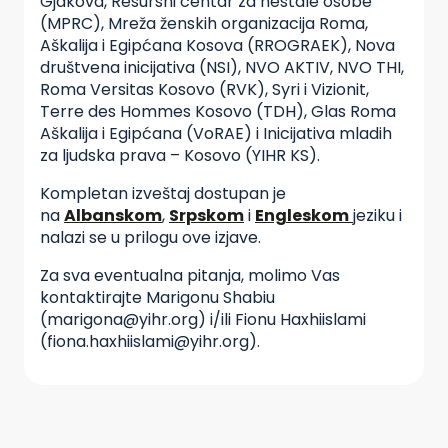
Gjakova, Resursni centar za nestale osobe
(MPRC), Mreža ženskih organizacija Roma,
Aškalija i Egipćana Kosova (RROGRAEK), Nova
društvena inicijativa (NSI), NVO AKTIV, NVO THI,
Roma Versitas Kosovo (RVK), Syri i Vizionit,
Terre des Hommes Kosovo (TDH), Glas Roma
Aškalija i Egipćana (VoRAE) i Inicijativa mladih
za ljudska prava – Kosovo (YIHR KS).
Kompletan izveštaj dostupan je
na
Albanskom
,
Srpskom
i
Engleskom
jeziku i
nalazi se u prilogu ove izjave.
Za sva eventualna pitanja, molimo Vas
kontaktirajte Marigonu Shabiu
(marigona@yihr.org) i/ili Fionu Haxhiislami
(fiona.haxhiislami@yihr.org).