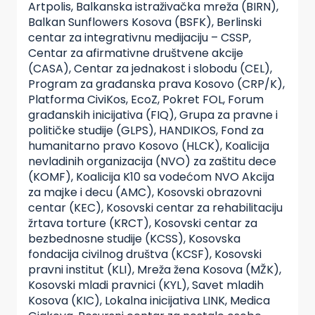
Artpolis, Balkanska istraživačka mreža (BIRN),
Balkan Sunflowers Kosova (BSFK), Berlinski
centar za integrativnu medijaciju – CSSP,
Centar za afirmativne društvene akcije
(CASA), Centar za jednakost i slobodu (CEL),
Program za građanska prava Kosovo (CRP/K),
Platforma CiviKos, EcoZ, Pokret FOL, Forum
građanskih inicijativa (FIQ), Grupa za pravne i
političke studije (GLPS), HANDIKOS, Fond za
humanitarno pravo Kosovo (HLCK), Koalicija
nevladinih organizacija (NVO) za zaštitu dece
(KOMF), Koalicija K10 sa vodećom NVO Akcija
za majke i decu (AMC), Kosovski obrazovni
centar (KEC), Kosovski centar za rehabilitaciju
žrtava torture (KRCT), Kosovski centar za
bezbednosne studije (KCSS), Kosovska
fondacija civilnog društva (KCSF), Kosovski
pravni institut (KLI), Mreža žena Kosova (MŽK),
Kosovski mladi pravnici (KYL), Savet mladih
Kosova (KIC), Lokalna inicijativa LINK, Medica