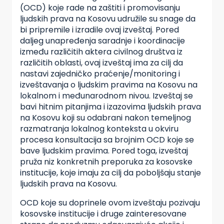
(OCD) koje rade na zaštiti i promovisanju
ljudskih prava na Kosovu udružile su snage da
bi pripremile i izradile ovaj izveštaj. Pored
daljeg unapređenja saradnje i koordinacije
između različitih aktera civilnog društva iz
različitih oblasti, ovaj izveštaj ima za cilj da
nastavi zajedničko praćenje/monitoring i
izveštavanja o ljudskim pravima na Kosovu na
lokalnom i međunarodnom nivou. Izveštaj se
bavi hitnim pitanjima i izazovima ljudskih prava
na Kosovu koji su odabrani nakon temeljnog
razmatranja lokalnog konteksta u okviru
procesa konsultacija sa brojnim OCD koje se
bave ljudskim pravima. Pored toga, izveštaj
pruža niz konkretnih preporuka za kosovske
institucije, koje imaju za cilj da poboljšaju stanje
ljudskih prava na Kosovu.
OCD koje su doprinele ovom izveštaju pozivaju
kosovske institucije i druge zainteresovane