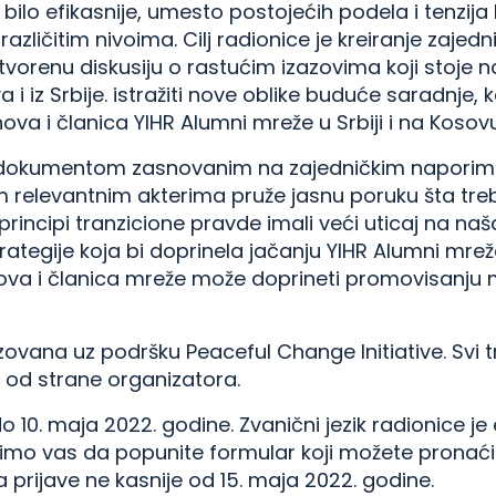
bilo efikasnije, umesto postojećih podela i tenzija 
azličitim nivoima. Cilj radionice je kreiranje zaje
otvorenu diskusiju o rastućim izazovima koji stoje 
 i iz Srbije. istražiti nove oblike buduće saradnje, k
ova i članica YIHR Alumni mreže u Srbiji i na Kosovu
ti dokumentom zasnovanim na zajedničkim naporim
m relevantnim akterima pruže jasnu poruku šta treb
principi tranzicione pravde imali veći uticaj na naša
trategije koja bi doprinela jačanju YIHR Alumni mrež
nova i članica mreže može doprineti promovisanju 
zovana uz podršku Peaceful Change Initiative. Svi 
 od strane organizatora.
do 10. maja 2022. godine. Zvanični jezik radionice je
limo vas da popunite formular koji možete pronaći 
 prijave ne kasnije od 15. maja 2022. godine.