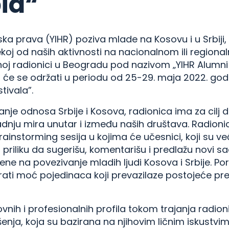
ia“
dska prava (YIHR) poziva mlade na Kosovu i u Srbiji,
oj od naših aktivnosti na nacionalnom ili regional
oj radionici u Beogradu pod nazivom „YIHR Alumni
 će se održati u periodu od 25-29. maja 2022. g
tivala”.
tivanje odnosa Srbije i Kosova, radionica ima za cil
gradnju mira unutar i između naših društava. Radioni
brainstorming sesija u kojima će učesnici, koji su v
priliku da sugerišu, komentarišu i predlažu novi s
ene na povezivanje mladih ljudi Kosova i Srbije. Po
irati moć pojedinaca koji prevazilaze postojeće pr
zovnih i profesionalnih profila tokom trajanja radi
ja, koja su bazirana na njihovim ličnim iskustvima