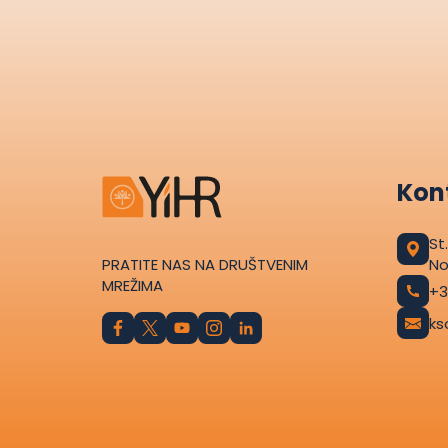
Kont
St
PRATITE NAS NA DRUŠTVENIM
No
MREŽIMA
+3
ks