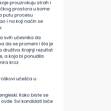
koje prouzrokuju strah i
dničkog prostora u kome
na putu procesu
ao i na koji način se
.
a svih učesnika da
a da se promeni i šta je
 društva. Krajnji rezultat
e, a koja bi ponudila
mira kroz
troškovi učešća u
 engleski. Kako biste se
ovde. Svi kandidati biće