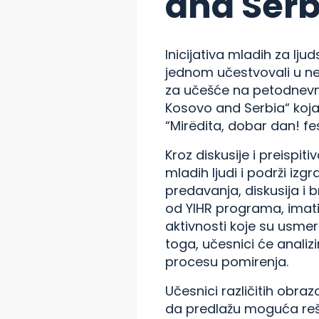
and Serb
Inicijativa mladih za lju
jednom učestvovali u nek
za učešće na petodnevn
Kosovo and Serbia“ koja
“Mirëdita, dobar dan! fes
Kroz diskusije i preispi
mladih ljudi i podrži iz
predavanja, diskusija i 
od YIHR programa, imati 
aktivnosti koje su usmer
toga, učesnici će analiz
procesu pomirenja.
Učesnici različitih obra
da predlažu moguća rešen