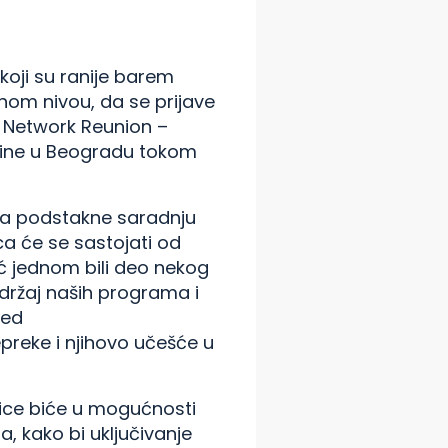
 koji su ranije barem
nom nivou, da se prijave
 Network Reunion –
odine u Beogradu tokom
j da podstakne saradnju
ca će se sastojati od
eć jednom bili deo nekog
adržaj naših programa i
red
epreke i njihovo učešće u
onice biće u mogućnosti
, kako bi uključivanje