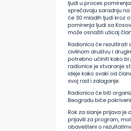
ljudi u proces pomirenja 
sprečavaju saradnju na r
će 30 mladih ljudi kroz 
pomirenja ljudi sa Kosova
može osnažiti uticaj član
Radionica će rezultira
civilnom društvu i drugi
potrebno učiniti kako bi 
radionice je stvaranje s
ideje kako svaki od čla
svoj rad i zalaganje.
Radionica će biti organi
Beogradu biće pokriveni
Rok za slanje prijava je 
prijavili za program, mo
obavešteni o rezultatima