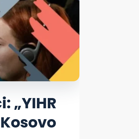
i: „YIHR
 Kosovo