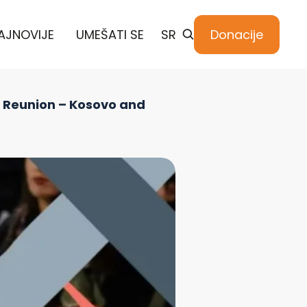
AJNOVIJE
UMEŠATI SE
SR
Donacije
k Reunion – Kosovo and